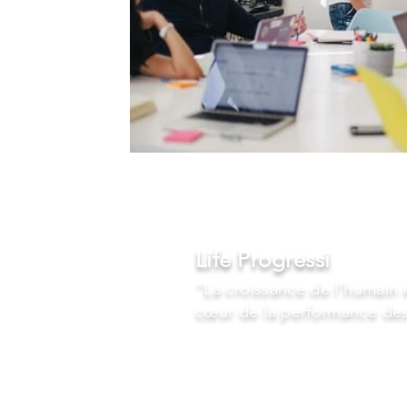
Contact
Life Progressi
"La croissance de l'humain 
cœur
de la performance des
Contact :
corinne.camus@life-progressi.co
COPYRIGHT © 2018 Life Progressi par Corinne Camus