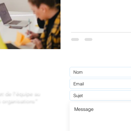
et de l'équipe au
 organisations"
m