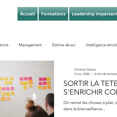
Accueil
Formations
Leadership impactan
tions
Management
Estime de soi
Intelligence émot
Corinne Camus
3 nov. 2020
2 min de lecture
SORTIR LA TET
S’ENRICHIR C
On remet les choses à plat, o
dans la bienveillance...