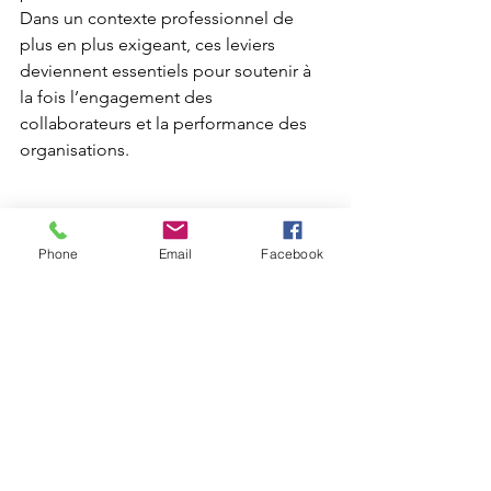
Dans un contexte professionnel de 
plus en plus exigeant, ces leviers 
deviennent essentiels pour soutenir à 
la fois l’engagement des 
collaborateurs et la performance des 
organisations.
Vous souhaitez développer un 
management plus engageant au sein 
Phone
Email
Facebook
de votre organisation ?
J’accompagne dirigeants et managers 
dans le développement de leur 
posture managériale et du leadership 
de leurs équipes.
Pour échanger sur vos enjeux 
managériaux ou construire un 