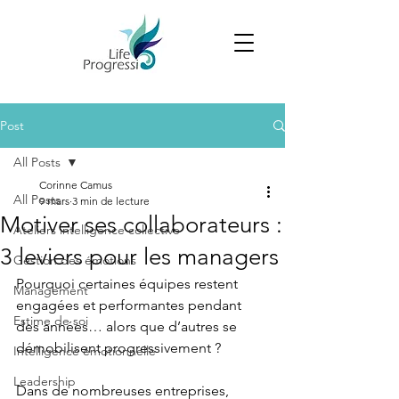
Post
All Posts
Corinne Camus
All Posts
9 mars
3 min de lecture
Motiver ses collaborateurs :
Ateliers intelligence collective
3 leviers pour les managers
Gestion des émotions
Pourquoi certaines équipes restent 
Management
engagées et performantes pendant 
Estime de soi
des années… alors que d’autres se 
démobilisent progressivement ?
Intelligence émotionnelle
Leadership
Dans de nombreuses entreprises, 